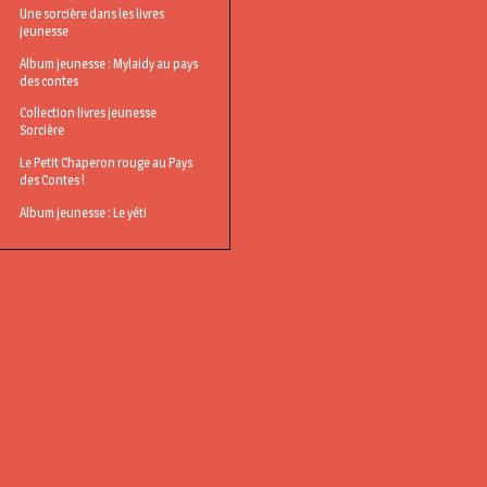
Une sorcière dans les livres
jeunesse
Album jeunesse : Mylaidy au pays
des contes
Collection livres jeunesse
Sorcière
Le Petit Chaperon rouge au Pays
des Contes !
Album jeunesse : Le yéti