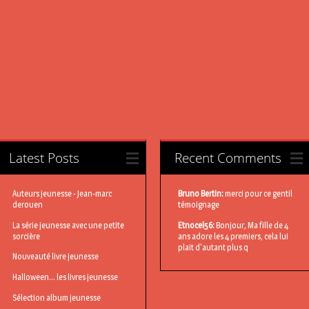
Latest Posts
Recent Comments
Auteurs jeunesse - Jean-marc
Bruno Bertin:
merci pour ce gentil
derouen
témoignage
La série jeunesse avec une petite
Etnocel56:
Bonjour, Ma fille de 4
sorcière
ans adore les 4 premiers, cela lui
plait d'autant plus q
Nouveauté livre jeunesse
Halloween... les livres jeunesse
Sélection album jeunesse